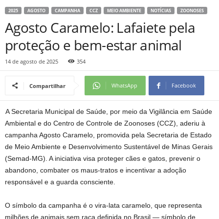
2025
AGOSTO
CAMPANHA
CCZ
MEIO AMBIENTE
NOTÍCIAS
ZOONOSES
Agosto Caramelo: Lafaiete pela
proteção e bem-estar animal
14 de agosto de 2025
354
WhatsApp
Facebook
Compartilhar
A Secretaria Municipal de Saúde, por meio da Vigilância em Saúde
Ambiental e do Centro de Controle de Zoonoses (CCZ), aderiu à
campanha Agosto Caramelo, promovida pela Secretaria de Estado
de Meio Ambiente e Desenvolvimento Sustentável de Minas Gerais
(Semad-MG). A iniciativa visa proteger cães e gatos, prevenir o
abandono, combater os maus-tratos e incentivar a adoção
responsável e a guarda consciente.
O símbolo da campanha é o vira-lata caramelo, que representa
milhões de animais sem raça definida no Brasil — símbolo de