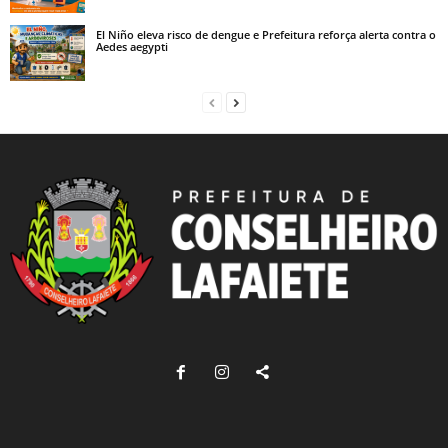
El Niño eleva risco de dengue e Prefeitura reforça alerta contra o
Aedes aegypti